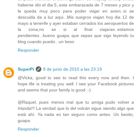
haberse ido el dia 5,.esta embarazada de 7 meses y pico y
le queda muy poco para poder viajar en avion..si se
descuida da a luz aqui...Mis suegros viajan hoy dia 12 de
mayo a tenerife y ayer estaban cerrados los aeropuertos de
la zona,no se si al final viajaran..estamos
pendientes...bueno guapa..que sepas que sigo leyendo tu
blog cuando puedo...un beso
Responder
SuperPi
8 de junio de 2010 a las 23:19
@Vicka, good to see to read this every now and then. I
hope life is treating you well. I see your Facebook pictures
and seems that your family is good :-)
@Raquel, pues menos mal que tu amiga pudo volver a
Irlanda!!! La verdad que lo del volcán sigue siendo algo que
está ahí. Ya nada es tan seguro como antes. Un besito,
guapa.
Responder