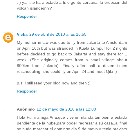
:-) y... ¿te ha afectado a ti, o gente cercana, la erupción del
volcán islandés???
Responder
Vicka
29 de abril de 2010 a las 16:55
My mother in law was due to fly from Jakarta to Amsterdam
on April 16th but was stranded in Kuala Lumpur for 2 nights
before decided to go back to Jakarta and stay there for 1
week. (She originally comes from a small village about
800km from Jakarta). Finally after half a dozen times
rescheduling, she could fly on April 24 and meet Qila :)
p.s: I still read your blog now and then ;)
Responder
Anónimo
12 de mayo de 2010 a las 12:08
Hola Pi,mi amiga Ana,que vive en irlanda,tambien a estado
pendiente de la nube,para poder regresar a su casa..al final
se pudo marchar el domingo dia 9 de mayo,y tenia previsto