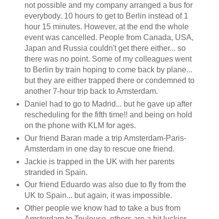
not possible and my company arranged a bus for
everybody. 10 hours to get to Berlin instead of 1
hour 15 minutes. However, at the end the whole
event was cancelled. People from Canada, USA,
Japan and Russia couldn't get there either... so
there was no point. Some of my colleagues went
to Berlin by train hoping to come back by plane...
but they are either trapped there or condemned to
another 7-hour trip back to Amsterdam.
Daniel had to go to Madrid... but he gave up after
rescheduling for the fifth time!! and being on hold
on the phone with KLM for ages.
Our friend Baran made a trip Amsterdam-Paris-
Amsterdam in one day to rescue one friend.
Jackie is trapped in the UK with her parents
stranded in Spain.
Our friend Eduardo was also due to fly from the
UK to Spain... but again, it was impossible.
Other people we know had to take a bus from
Amsterdam to Toulouse, others are a bit luckier