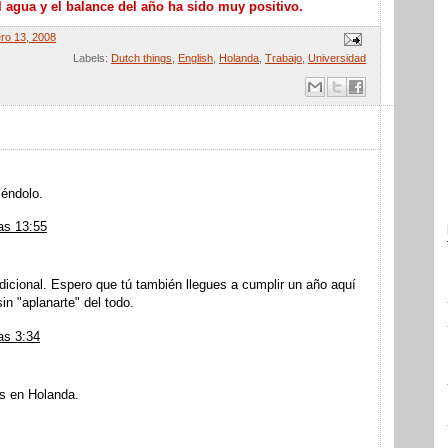
l agua y el balance del año ha sido muy positivo.
ero 13, 2008
Labels:
Dutch things
,
English
,
Holanda
,
Trabajo
,
Universidad
iéndolo.
as 13:55
ndicional. Espero que tú también llegues a cumplir un año aquí
in "aplanarte" del todo.
as 3:34
s en Holanda.