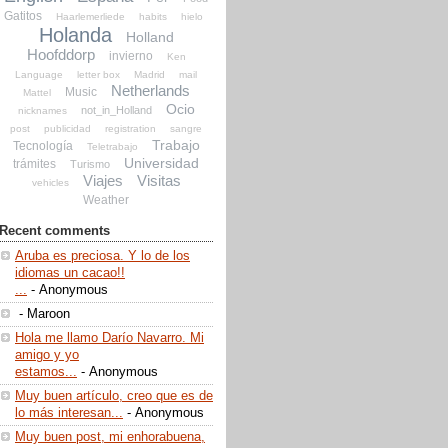
Gatitos
Haarlemerliede
habits
hielo
Holanda
Holland
Hoofddorp
invierno
Ken
Language
letter box
Madrid
mail
Netherlands
Music
Mattel
Ocio
not_in_Holland
nicknames
post
publicidad
registration
sangre
Trabajo
Tecnología
Teletrabajo
Universidad
trámites
Turismo
Viajes
Visitas
vehicles
Weather
Recent comments
Aruba es preciosa. Y lo de los
idiomas un cacao!!
...
- Anonymous
- Maroon
Hola me llamo Darío Navarro. Mi
amigo y yo
estamos...
- Anonymous
Muy buen artículo, creo que es de
lo más interesan...
- Anonymous
Muy buen post, mi enhorabuena,