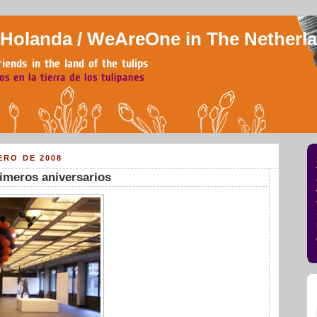
olanda / WeAreOne in The Netherl
ERO DE 2008
rimeros aniversarios