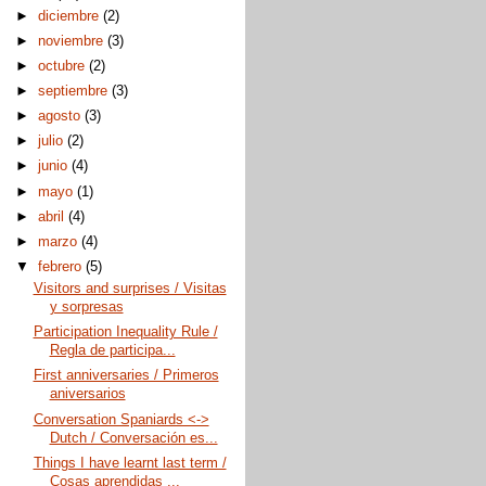
►
diciembre
(2)
►
noviembre
(3)
►
octubre
(2)
►
septiembre
(3)
►
agosto
(3)
►
julio
(2)
►
junio
(4)
►
mayo
(1)
►
abril
(4)
►
marzo
(4)
▼
febrero
(5)
Visitors and surprises / Visitas
y sorpresas
Participation Inequality Rule /
Regla de participa...
First anniversaries / Primeros
aniversarios
Conversation Spaniards <->
Dutch / Conversación es...
Things I have learnt last term /
Cosas aprendidas ...