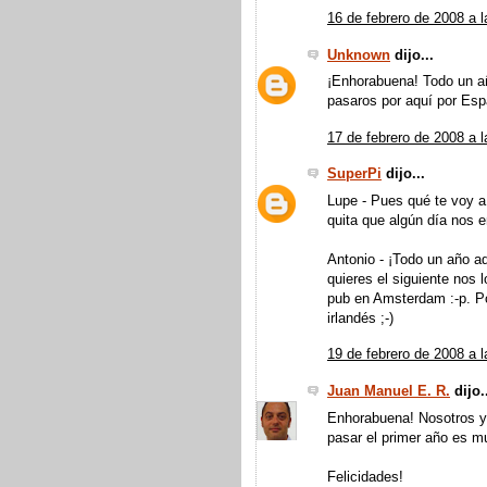
16 de febrero de 2008 a l
Unknown
dijo...
¡Enhorabuena! Todo un a
pasaros por aquí por Espa
17 de febrero de 2008 a l
SuperPi
dijo...
Lupe - Pues qué te voy a
quita que algún día nos en
Antonio - ¡Todo un año aqu
quieres el siguiente nos
pub en Amsterdam :-p. Po
irlandés ;-)
19 de febrero de 2008 a l
Juan Manuel E. R.
dijo.
Enhorabuena! Nosotros ya
pasar el primer año es m
Felicidades!