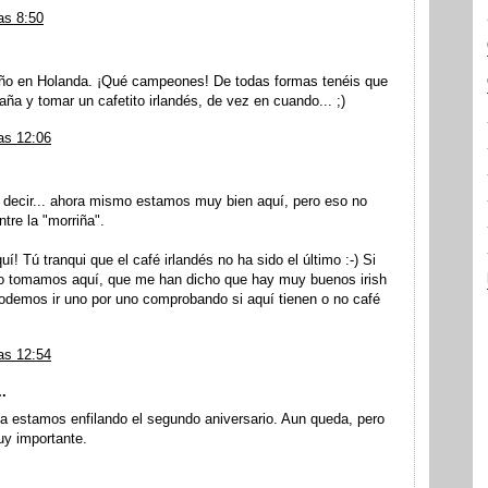
as 8:50
ño en Holanda. ¡Qué campeones! De todas formas tenéis que
ña y tomar un cafetito irlandés, de vez en cuando... ;)
as 12:06
 decir... ahora mismo estamos muy bien aquí, pero eso no
tre la "morriña".
í! Tú tranqui que el café irlandés no ha sido el último :-) Si
 lo tomamos aquí, que me han dicho que hay muy buenos irish
demos ir uno por uno comprobando si aquí tienen o no café
as 12:54
..
 estamos enfilando el segundo aniversario. Aun queda, pero
uy importante.