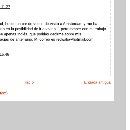
 11:27
ol, he ido un par de veces de visita a Amsterdam y me ha
 en la posibilidad de ir a vivir allí, pero romper con mi trabajo
se apenas inglés, que podrias decirme sobre mis
racias de antemano. Mi correo es redwals@hotmail.com
 16:46
Inicio
Entrada antigua
Atom)