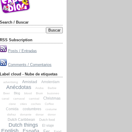
Search / Buscar
RSS Subscription
Posts / Entradas
Comments / Comentarios
Label cloud - Nube de etiquetas
Amistad
Amsterdam
advertising
Anécdotas
Aruba
Barbie
Blog
Beer
blood
Bruin
buzoneo
Christmas
canal
carnaval
carnival
cisne
cities
coches
Coffee
Comida
costumbres
costume
disfraz
donante
donar
donor
Dutch Caribbean
Dutch food
Dutch things
El viaje
English
España
Fer
Food