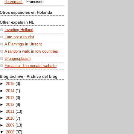
de verdad.
- Francisco
Otros españoles en Holanda
Other expats in NL
Invading Holland
I am not a tourist
A Flamingo in Utrecht
A random walk in low countries
Orangesplaash
Expatica- The expats' website
Blog archive - Archivo del blog
►
2015
(3)
►
2014
(1)
►
2013
(3)
►
2012
(9)
►
2011
(13)
►
2010
(7)
►
2009
(13)
▼
2008
(37)