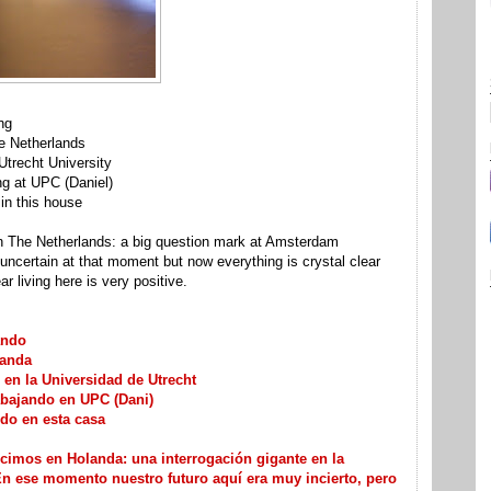
ng
e Netherlands
 Utrecht University
ng at UPC (Daniel)
 in this house
 in The Netherlands: a big question mark at Amsterdam
 uncertain at that moment but now everything is crystal clear
 living here is very positive.
ando
landa
 en la Universidad de Utrecht
rabajando en UPC (Dani)
ndo en esta casa
icimos en Holanda: una interrogación gigante en la
n ese momento nuestro futuro aquí era muy incierto, pero