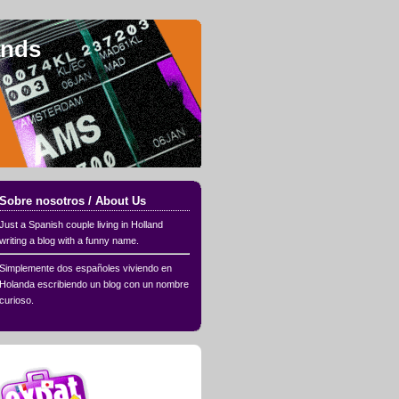
ands
Sobre nosotros / About Us
Just a Spanish couple living in Holland
writing a blog with a funny name.
Simplemente dos españoles viviendo en
Holanda escribiendo un blog con un nombre
curioso.