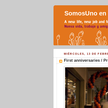
SomosUno en H
MIÉRCOLES, 13 DE FEBR
First anniversaries / P