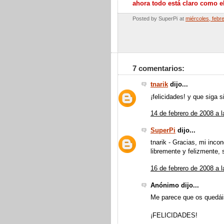
ahora todo está claro como e
Posted by
SuperPi
at
miércoles, febr
7 comentarios:
tnarik
dijo...
¡felicidades! y que siga s
14 de febrero de 2008 a l
SuperPi
dijo...
tnarik - Gracias, mi inco
libremente y felizmente, s
16 de febrero de 2008 a l
Anónimo dijo...
Me parece que os quedái
¡FELICIDADES!